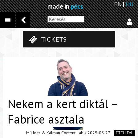
EN
|
HU
made in
pécs
TICKETS
Nekem a kert diktál –
Fabrice asztala
Müllner & Kálmán Content Lab / 2025-05-27
ÉTELITAL