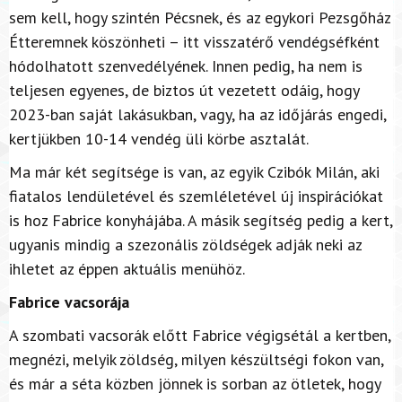
sem kell, hogy szintén Pécsnek, és az egykori Pezsgőház
Étteremnek köszönheti – itt visszatérő vendégséfként
hódolhatott szenvedélyének. Innen pedig, ha nem is
teljesen egyenes, de biztos út vezetett odáig, hogy
2023-ban saját lakásukban, vagy, ha az időjárás engedi,
kertjükben 10-14 vendég üli körbe asztalát.
Ma már két segítsége is van, az egyik Czibók Milán, aki
fiatalos lendületével és szemléletével új inspirációkat
is hoz Fabrice konyhájába. A másik segítség pedig a kert,
ugyanis mindig a szezonális zöldségek adják neki az
ihletet az éppen aktuális menühöz.
Fabrice vacsorája
A szombati vacsorák előtt Fabrice végigsétál a kertben,
megnézi, melyik zöldség, milyen készültségi fokon van,
és már a séta közben jönnek is sorban az ötletek, hogy