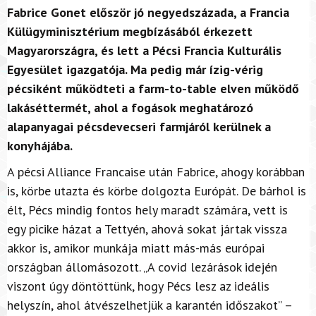
Fabrice Gonet először jó negyedszázada, a Francia
Külügyminisztérium megbízásából érkezett
Magyarországra, és lett a Pécsi Francia Kulturális
Egyesület igazgatója. Ma pedig már ízig-vérig
pécsiként működteti a farm-to-table elven működő
lakáséttermét, ahol a fogások meghatározó
alapanyagai pécsdevecseri farmjáról kerülnek a
konyhájába.
A pécsi Alliance Francaise után Fabrice, ahogy korábban
is, körbe utazta és körbe dolgozta Európát. De bárhol is
élt, Pécs mindig fontos hely maradt számára, vett is
egy picike házat a Tettyén, ahová sokat jártak vissza
akkor is, amikor munkája miatt más-más európai
országban állomásozott. „A covid lezárások idején
viszont úgy döntöttünk, hogy Pécs lesz az ideális
helyszín, ahol átvészelhetjük a karantén időszakot” –