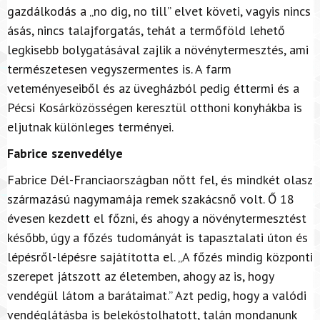
gazdálkodás a „no dig, no till” elvet követi, vagyis nincs
ásás, nincs talajforgatás, tehát a termőföld lehető
legkisebb bolygatásával zajlik a növénytermesztés, ami
természetesen vegyszermentes is. A farm
veteményeseiből és az üvegházból pedig éttermi és a
Pécsi Kosárközösségen keresztül otthoni konyhákba is
eljutnak különleges terményei.
Fabrice szenvedélye
Fabrice Dél-Franciaországban nőtt fel, és mindkét olasz
származású nagymamája remek szakácsnő volt. Ő 18
évesen kezdett el főzni, és ahogy a növénytermesztést
később, úgy a főzés tudományát is tapasztalati úton és
lépésről-lépésre sajátította el. „A főzés mindig központi
szerepet játszott az életemben, ahogy az is, hogy
vendégül látom a barátaimat.” Azt pedig, hogy a valódi
vendéglátásba is belekóstolhatott, talán mondanunk