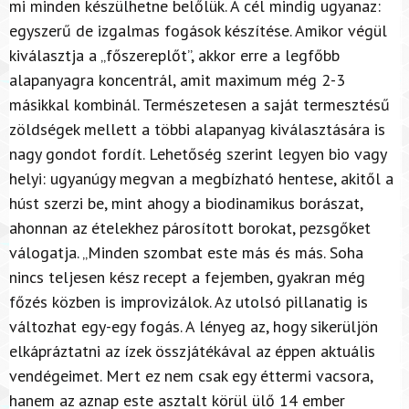
mi minden készülhetne belőlük. A cél mindig ugyanaz:
egyszerű de izgalmas fogások készítése. Amikor végül
kiválasztja a „főszereplőt”, akkor erre a legfőbb
alapanyagra koncentrál, amit maximum még 2-3
másikkal kombinál. Természetesen a saját termesztésű
zöldségek mellett a többi alapanyag kiválasztására is
nagy gondot fordít. Lehetőség szerint legyen bio vagy
helyi: ugyanúgy megvan a megbízható hentese, akitől a
húst szerzi be, mint ahogy a biodinamikus borászat,
ahonnan az ételekhez párosított borokat, pezsgőket
válogatja. „Minden szombat este más és más. Soha
nincs teljesen kész recept a fejemben, gyakran még
főzés közben is improvizálok. Az utolsó pillanatig is
változhat egy-egy fogás. A lényeg az, hogy sikerüljön
elkápráztatni az ízek összjátékával az éppen aktuális
vendégeimet. Mert ez nem csak egy éttermi vacsora,
hanem az aznap este asztalt körül ülő 14 ember