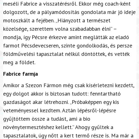
meséli Fabrice a visszatérésről. Ekkor még coach-ként
dolgozott, de a pályamódosítás gondolata már jó ideje
motoszkált a fejében. „Hiányzott a természet
közelsége, szerettem volna szabadabban élni” –
mondja, így Pécsre érkezve amint meglátták az eladó
farmot Pécsdevecseren, szinte gondolkodás, és persze
földművelési tapasztalat nélkül döntöttek, és vették
meg a földet.
Fabrice farmja
Amikor a Szezon Färmon még csak kísérletezni kezdett,
egy dolgot akkor is biztosan tudott: fenntartható
gazdaságot akar létrehozni. „Próbaképpen egy kis
veteményessel kezdtem. Aztán lépésről-lépésre
gyűjtöttem össze a tudást, ami a bio
növénytermesztéshez kellett.” Ahogy gyűltek a
tapasztalatok, úgy nőtt a kert termő része is. Ma már a