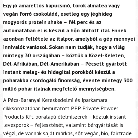
Egy jó amarettós kapucsinó, török almatea vagy
vegán forró csokoládé, esetleg egy jéghideg
mogyorós protein shake – fél perc és az
automatában el is készül a hőn áhított ital. Ennek
azonban feltétele az italpor, amelyből a gép mennyei
innivalót varázsol. Sokan nem tudják, hogy a világ
mintegy 30 országában – köztük a Közel-Keleten,
Dél-Afrikában, Dél-Amerikában – Pécsett gyártott
instant meleg- és hidegital porokból készül a
poharakba csordogáló finomság, évente mintegy 300
millió pohár italnak megfelelő mennyiségben.
A Pécs-Baranyai Kereskedelmi és Iparkamara
cikksorozatában bemutatott PPP Private Powder
Products Kft. poralapú élelmiszerek – köztük instant
levesporok – fejlesztését, valamint bérgyártását is
végzi, de vannak saját márkás, sőt vegán, bio, fairtrade