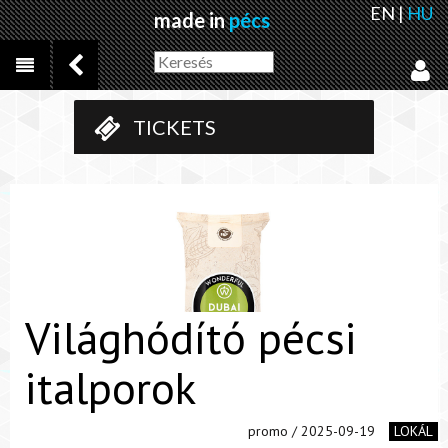
EN
|
HU
made in
pécs
TICKETS
Világhódító pécsi
italporok
promo / 2025-09-19
LOKÁL