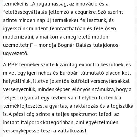
termékei is. „A rugalmasság, az innováció és a
felelősségvállalás jellemző a cégünkre. Szó szerint
szinte minden nap új termékeket fejlesztünk, és
igyekszünk mindent fenntarthatóan és felelősen
modernizálni, a mai kornak megfelelő módon
üzemeltetni” – mondja Bognár Balázs tulajdonos-
ügyvezető.
A PPP termékei szinte kizárólag exportra készülnek, és
mivel egy igen nehéz és Európán túlmutató piacon kell
helytállniuk, illetve jelentős külföldi versenytársakkal
versenyezniük, mindenképpen előnyös számukra, hogy a
teljes folyamat egy kézben van: helyben történik a
termékfejlesztés, a gyártás, a raktározás és a logisztika
is. A pécsi cég szinte a teljes spektrumot lefedi az
instant italporok kategóriában, ami egyértelműen
versenyképessé teszi a vállalkozást.