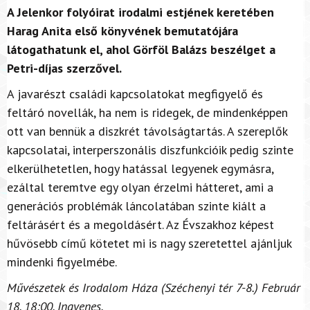
A Jelenkor folyóirat irodalmi estjének keretében
Harag Anita első könyvének bemutatójára
látogathatunk el, ahol Görföl Balázs beszélget a
Petri-díjas szerzővel.
A javarészt családi kapcsolatokat megfigyelő és
feltáró novellák, ha nem is ridegek, de mindenképpen
ott van bennük a diszkrét távolságtartás. A szereplők
kapcsolatai, interperszonális diszfunkcióik pedig szinte
elkerülhetetlen, hogy hatással legyenek egymásra,
ezáltal teremtve egy olyan érzelmi hátteret, ami a
generációs problémák láncolatában szinte kiált a
feltárásért és a megoldásért. Az Évszakhoz képest
hűvösebb című kötetet mi is nagy szeretettel ajánljuk
mindenki figyelmébe.
Művészetek és Irodalom Háza (Széchenyi tér 7-8.) Február
18. 18:00. Ingyenes.