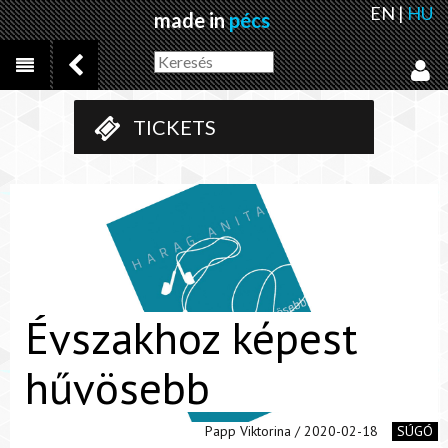
EN
|
HU
made in
pécs
TICKETS
Évszakhoz képest
hűvösebb
Papp Viktorina / 2020-02-18
SÚGÓ