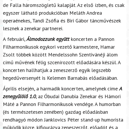
de Falla háromszögletű kalapját. Az első ízben, és csak
egyszer látható produkcióban Meláth Andrea
operaénekes, Tandi Zsófia és Biri Gábor táncművészek
lesznek a zenekar partnerei.
A februári,
Álmodozzunk együtt
koncerten a Pannon
Filharmonikusok egykori vezető karmestere, Hamar
Zsolt többek között Mendelssohn Szentivánéji álom
című művének félig szcenírozott előadására készül. A
koncerten hallhatjuk a zeneszerző egyik legszebb
hegedűversenyét is Kelemen Barnabás előadásában.
Április elsején, a harmadik koncerten, amelynek címe
A
zenegyűlölő 1.0
, az Óbudai Danubia Zenekar és Hámori
Máté a Pannon Filharmonikusok vendége. A humorban
(és természetesen zenében) gazdag előadásban
rendhagyó módon Janklovics Péter stand-up humorista
működik közre, kifigurázva zeneszerzőt, előadót és a