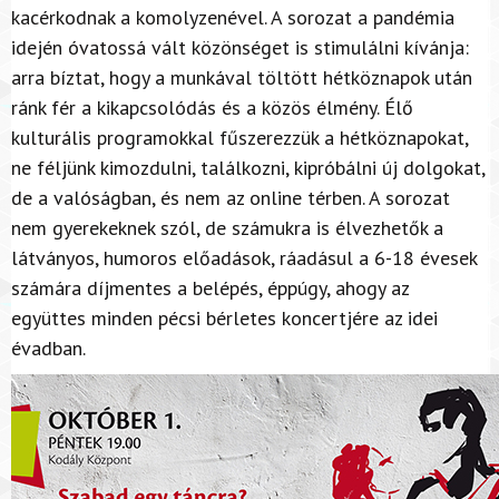
kacérkodnak a komolyzenével. A sorozat a pandémia
idején óvatossá vált közönséget is stimulálni kívánja:
arra bíztat, hogy a munkával töltött hétköznapok után
ránk fér a kikapcsolódás és a közös élmény. Élő
kulturális programokkal fűszerezzük a hétköznapokat,
ne féljünk kimozdulni, találkozni, kipróbálni új dolgokat,
de a valóságban, és nem az online térben. A sorozat
nem gyerekeknek szól, de számukra is élvezhetők a
látványos, humoros előadások, ráadásul a 6-18 évesek
számára díjmentes a belépés, éppúgy, ahogy az
együttes minden pécsi bérletes koncertjére az idei
évadban.