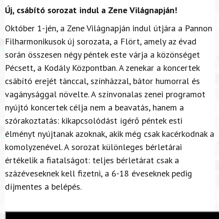
Új, csábító sorozat indul a Zene Világnapján!
Október 1-jén, a Zene Világnapján indul útjára a Pannon
Filharmonikusok új sorozata, a Flört, amely az évad
során összesen négy péntek este várja a közönséget
Pécsett, a Kodály Központban. A zenekar a koncertek
csábító erejét tánccal, színházzal, bátor humorral és
vagánysággal növelte. A színvonalas zenei programot
nyújtó koncertek célja nem a beavatás, hanem a
szórakoztatás: kikapcsolódást ígérő péntek esti
élményt nyújtanak azoknak, akik még csak kacérkodnak a
komolyzenével. A sorozat különleges bérletárai
értékelik a fiatalságot: teljes bérletárat csak a
százéveseknek kell fizetni, a 6-18 éveseknek pedig
díjmentes a belépés.