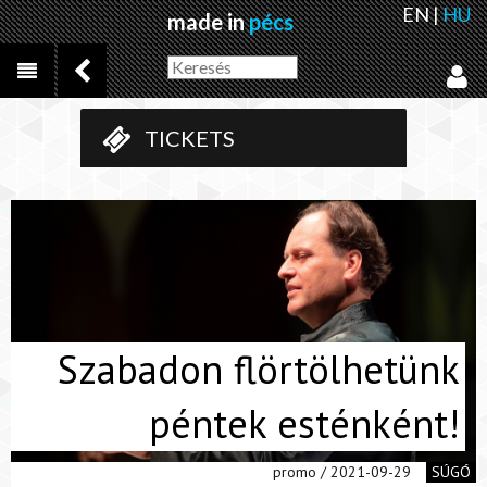
EN
|
HU
made in
pécs
TICKETS
Szabadon flörtölhetünk
péntek esténként!
promo / 2021-09-29
SÚGÓ