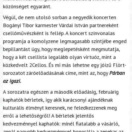
közönséget egyaránt.
Végül, de nem utolsó sorban a negyedik koncerten
Bogányi Tibor karmester Várdai István partnereként
csellóművészként is fellép. A koncert színvonalas
programja a komolyzene legmagasabb szintjébe enged
bepillantást úgy, hogy meglepetésként megmutatja,
hogy a két csellista legalább olyan virtuóz, mint a
közkedvelt 2Cellos. És mi más lehetne egy jóízű Flört-
sorozatot záróelőadásának címe, mint az, hogy
Párban
az igazi.
A sorozatra egészen a második előadásig, februárig
kaphatók bérletek, így akik karácsonyi ajándéknak
kulturális élményt keresnek, ne feledkezzenek meg
erről a lehetőségről! A bérletek jelentős
kedvezménnyel kaphatók: minél fiatalabb a vásárló,
annál nagyobb kedvezménnyel honorálja a zenekar az