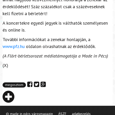
érdeklődését! Száz százalékot csak a százéveseknek
kell fizetni a bérletért!
A koncertekre egyedi jegyek is válthatók személyesen
és online is.
További információkat a zenekar honlapján, a
www.pfz.hu
oldalon olvashatnak az érdeklődők.
(A Flört-bérletsorozat médiatámogatója a Made in Pécs)
(X)
megosztom
© made in pécs városmagazin
ÁSZF
adatkezelés