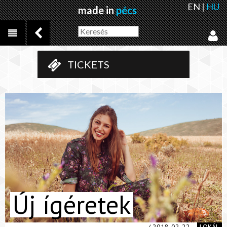
EN
|
HU
made in
pécs
TICKETS
Új ígéretek
/ 2018-02-22
LOKÁL