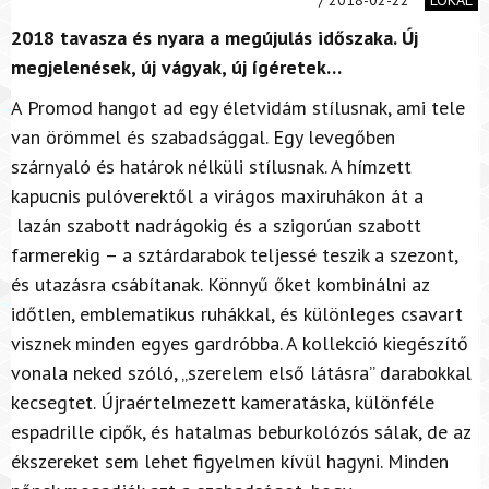
2018 tavasza és nyara a megújulás időszaka. Új
megjelenések, új vágyak, új ígéretek…
A Promod hangot ad egy életvidám stílusnak, ami tele
van örömmel és szabadsággal. Egy levegőben
szárnyaló és határok nélküli stílusnak. A hímzett
kapucnis pulóverektől a virágos maxiruhákon át a
lazán szabott nadrágokig és a szigorúan szabott
farmerekig – a sztárdarabok teljessé teszik a szezont,
és utazásra csábítanak. Könnyű őket kombinálni az
időtlen, emblematikus ruhákkal, és különleges csavart
visznek minden egyes gardróbba. A kollekció kiegészítő
vonala neked szóló, „szerelem első látásra” darabokkal
kecsegtet. Újraértelmezett kameratáska, különféle
espadrille cipők, és hatalmas beburkolózós sálak, de az
ékszereket sem lehet figyelmen kívül hagyni. Minden